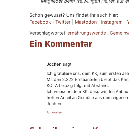
Mitglieder beim freiwilligen Helfen auf 
Schon gewusst? Uns findet Ihr auch hier:
Facebook
|
Twitter
|
Mastodon
|
Instagram
|
Verschlagwortet
ernährungswende
,
Gemeinw
Ein Kommentar
Jochen
sagt:
Ich gratuliere uns, dem KK, zum ersten Ja
Mit den 2.222 Ernteanteilen bleibt das Kar
KOLA Leipzig folgt mit Abstand.
Ich wünsche dem KK, dass wir den Anbau a
hohen Anteil an Gemüse aus dem eigenen 
Jochen
Antworten