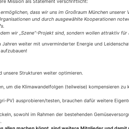
e Mission als Statement verschriftlicht:
s ermöglichen, dass wir uns im Großraum München unserer 
 Organisationen und durch ausgewählte Kooperationen not
s.
dem wir „Szene“-Projekt sind, sondern wollen attraktiv für 
n Jahren weiter mit unverminderter Energie und Leidenschaf
r aufzubauen!
 unsere Strukturen weiter optimieren.
n, um die Klimawandelfolgen (teilweise) kompensieren zu 
Agri-PV) ausprobieren/testen, brauchen dafür weitere Eigen
wickeln, sowohl im Rahmen der bestehenden Gemüseversorg
.
ns allen machen könnt, sind weitere Mitglieder und damit