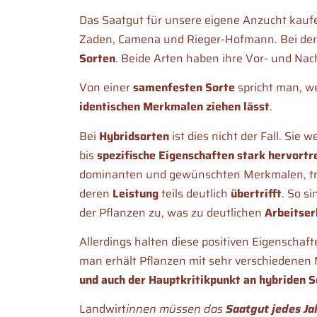
Das Saatgut für unsere eigene Anzucht kauf
Zaden, Camena und Rieger-Hofmann. Bei der 
Sorten
. Beide Arten haben ihre Vor- und Nach
Von einer
samenfesten Sorte
spricht man, w
identischen Merkmalen ziehen lässt
.
Bei
Hybridsorten
ist dies nicht der Fall. Si
bis
spezifische Eigenschaften stark hervortr
dominanten und gewünschten Merkmalen, tr
deren
Leistung
teils deutlich
übertrifft
. So s
der Pflanzen zu, was zu deutlichen
Arbeitser
Allerdings halten diese positiven Eigenschaf
man erhält Pflanzen mit sehr verschiedenen 
und auch der Hauptkritikpunkt an hybriden S
Landwirt
innen müssen das
Saatgut jedes Ja