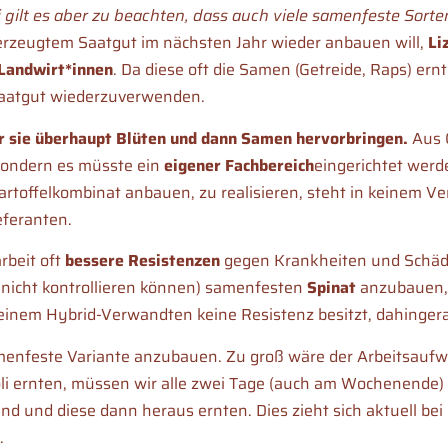
gilt es aber zu beachten, dass auch viele samenfeste Sort
t erzeugtem Saatgut im nächsten Jahr wieder anbauen will,
Li
 Landwirt*innen
. Da diese oft die Samen (Getreide, Raps) ernte
 Saatgut wiederzuverwenden.
r sie überhaupt Blüten und dann Samen hervorbringen.
Aus 
 sondern es müsste ein
eigener Fachbereich
eingerichtet werd
artoffelkombinat anbauen, zu realisieren, steht in keinem V
eferanten.
rbeit oft
bessere Resistenzen
gegen Krankheiten und Schädlin
n nicht kontrollieren können) samenfesten
Spinat
anzubauen, 
einem Hybrid-Verwandten keine Resistenz besitzt, dahingeraf
menfeste Variante anzubauen. Zu groß wäre der Arbeitsaufw
li ernten, müssen wir alle zwei Tage (auch am Wochenende)
ind und diese dann heraus ernten. Dies zieht sich aktuell b
.