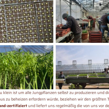
lein ist um alle Jungpflanzen selbst zu produzieren und di
us zu beheizen erfordern würde, beziehen wir den größten 
and-zertifiziert
und liefert uns regelmäßig die von uns vor d