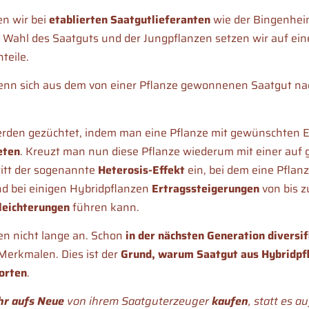
en wir bei
etablierten Saatgutlieferanten
wie der Bingenheim
Wahl des Saatguts und der Jungpflanzen setzen wir auf ei
teile.
enn sich aus dem von einer Pflanze gewonnenen Saatgut na
e werden gezüchtet, indem man eine Pflanze mit gewünschten E
eten
. Kreuzt man nun diese Pflanze wiederum mit einer auf 
itt der sogenannte
Heterosis-Effekt
ein, bei dem eine Pflan
ind bei einigen Hybridpflanzen
Ertragssteigerungen
von bis z
leichterungen
führen kann.
ten nicht lange an. Schon
in der nächsten Generation diversif
Merkmalen. Dies ist der
Grund, warum Saatgut aus Hybridpf
orten
.
hr aufs Neue
von ihrem Saatguterzeuger
kaufen
, statt es 