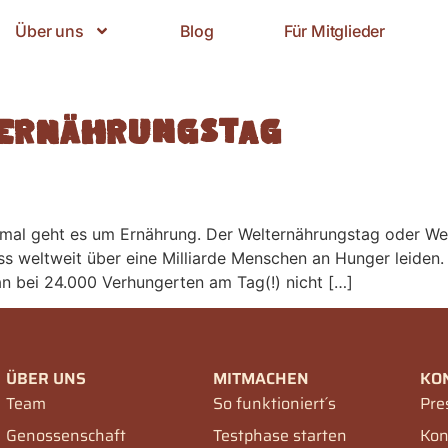
Über uns
Blog
Für Mitglieder
ernährungstag
smal geht es um Ernährung. Der Welternährungstag oder Wel
ss weltweit über eine Milliarde Menschen an Hunger leiden
n bei 24.000 Verhungerten am Tag(!) nicht […]
ÜBER UNS
MITMACHEN
KO
Team
So funktioniert´s
Pre
Genossenschaft
Testphase starten
Kon